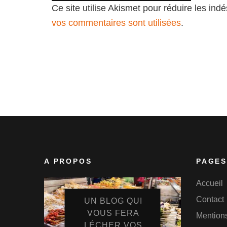
Ce site utilise Akismet pour réduire les ind
vos commentaires sont utilisées
.
A PROPOS
PAGES
Accueil
Contact
UN BLOG QUI
VOUS FERA
Mention
LÉCHER VOS