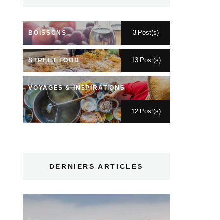
3 Post(s)
BOISSONS
13 Post(s)
STREET FOOD
VOYAGES & INSPIRATIONS
12 Post(s)
DERNIERS ARTICLES