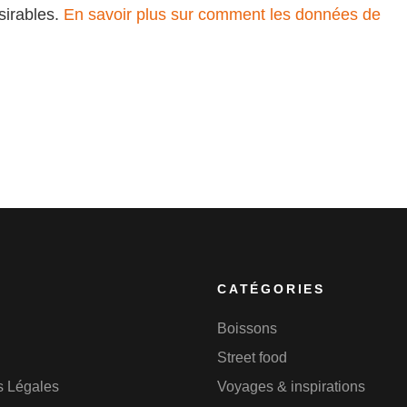
ésirables.
En savoir plus sur comment les données de
CATÉGORIES
Boissons
Street food
s Légales
Voyages & inspirations