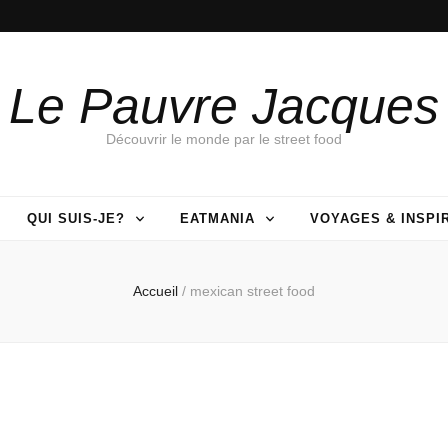
Le Pauvre Jacques
Découvrir le monde par le street food
QUI SUIS-JE?
EATMANIA
VOYAGES & INSPI
Accueil
/
mexican street food