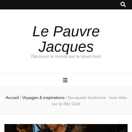
Le Pauvre
Jacques
Découvrir le monde par le street food
Accueil
/
Voyages & inspirations
/
Escapade berlinoise : mon idée
sur le Bite Club