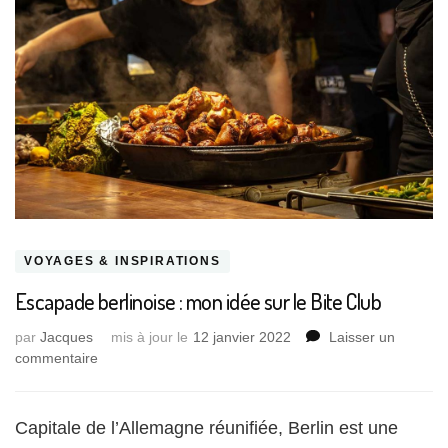
VOYAGES & INSPIRATIONS
Escapade berlinoise : mon idée sur le Bite Club
par
Jacques
mis à jour le
12 janvier 2022
Laisser un
sur
commentaire
Escapade
berlinoise
:
Capitale de l’Allemagne réunifiée, Berlin est une
mon