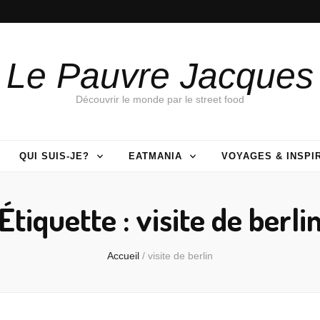
Le Pauvre Jacques
Découvrir le monde par le street food
QUI SUIS-JE?
EATMANIA
VOYAGES & INSPI
Étiquette :
visite de berli
Accueil
/
visite de berlin