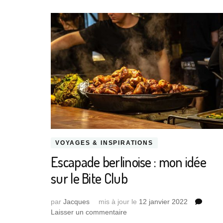
VOYAGES & INSPIRATIONS
Escapade berlinoise : mon idée
sur le Bite Club
par
Jacques
mis à jour le
12 janvier 2022
sur
Laisser un commentaire
Escapade