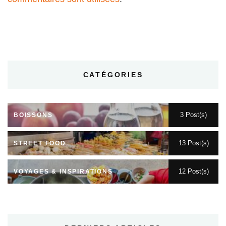
CATÉGORIES
3 Post(s)
BOISSONS
13 Post(s)
STREET FOOD
12 Post(s)
VOYAGES & INSPIRATIONS