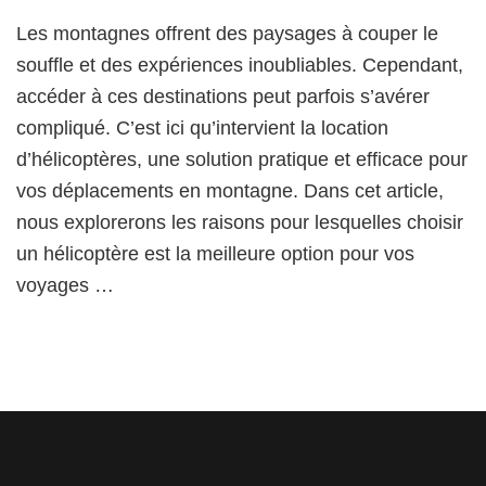
Pour
Les montagnes offrent des paysages à couper le
chois
un
souffle et des expériences inoubliables. Cependant,
hélic
accéder à ces destinations peut parfois s’avérer
pour
compliqué. C’est ici qu’intervient la location
vos
dépl
d’hélicoptères, une solution pratique et efficace pour
en
vos déplacements en montagne. Dans cet article,
mont
nous explorerons les raisons pour lesquelles choisir
un hélicoptère est la meilleure option pour vos
voyages …