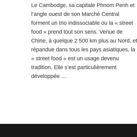
Le Cambodge, sa capitale Phnom Penh et
choses
à
l’angle ouest de son Marché Central
savoir
forment un trio indissociable ou la « street
sur
food » prend tout son sens. Venue de
le
vin
Chine, à quelque 2 500 km plus au Nord, e
de
répandue dans tous les pays asiatiques, la
riz
cambodgien
« street food » est un usage devenu
tradition. Elle s’est particulièrement
développée …