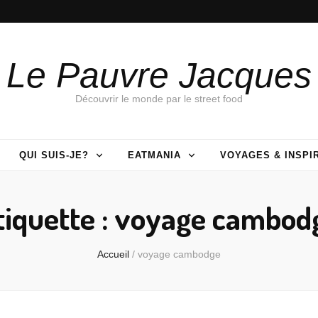
Le Pauvre Jacques
Découvrir le monde par le street food
QUI SUIS-JE?
EATMANIA
VOYAGES & INSPI
tiquette :
voyage cambod
Accueil
/
voyage cambodge