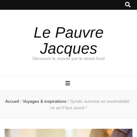
Le Pauvre
Jacques
Découvrir le monde par le street food
Accueil
/
Voyages & inspirations
/
Syndic autorisé en insolvabilité :
ce qu’il faut savoir !