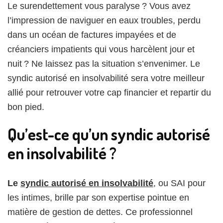
en
Le surendettement vous paralyse ? Vous avez
insolvabilité
l’impression de naviguer en eaux troubles, perdu
:
ce
dans un océan de factures impayées et de
qu’il
créanciers impatients qui vous harcèlent jour et
faut
nuit ? Ne laissez pas la situation s’envenimer. Le
savoir !
syndic autorisé en insolvabilité sera votre meilleur
allié pour retrouver votre cap financier et repartir du
bon pied.
Qu’est-ce qu’un syndic autorisé
en insolvabilité ?
Le
syndic autorisé en insolvabilité
, ou SAI pour
les intimes, brille par son expertise pointue en
matière de gestion de dettes. Ce professionnel