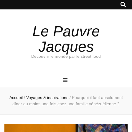
Le Pauvre
Jacques
Découvrir le monde par le street food
Accueil
/
Voyages & inspirations
/
Pourquoi il faut absolument
dîner au moins une fois chez une famille vénézuélienne ?