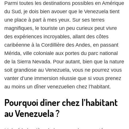
faut
Parmi toutes les destinations possibles en Amérique
absolument
du Sud, je dois bien avouer que le Venezuela tient
dîner
au
une place à part à mes yeux. Sur ses terres
moins
magnifiques, le touriste un peu curieux peut vivre
une
des expériences incroyables, allant des côtes
fois
chez
caribéenne à la Cordillière des Andes, en passant
une
Mérida, ville coloniale aux portes du parc national
famille
de la Sierra Nevada. Pour autant, bien que la nature
vénézuélienne
?
soit grandiose au Venezuela, vous ne pourrez vous
vanter d’une immersion réussie que si vous prenez
au moins un dîner venezuelien chez l’habitant.
Pourquoi dîner chez l’habitant
au Venezuela ?