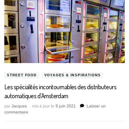
STREET FOOD
VOYAGES & INSPIRATIONS
Les spécialités incontournables des distributeurs
automatiques d’Amsterdam
par
Jacques
mis à jour le
9 juin 2021
Laisser un
sur
commentaire
Les
spécialités