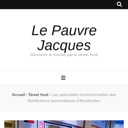
Le Pauvre
Jacques
Découvrir le monde par le street food
Accueil
/
Street food
/
Les spécialités incontournables des
distributeurs automatiques d’Amsterdam